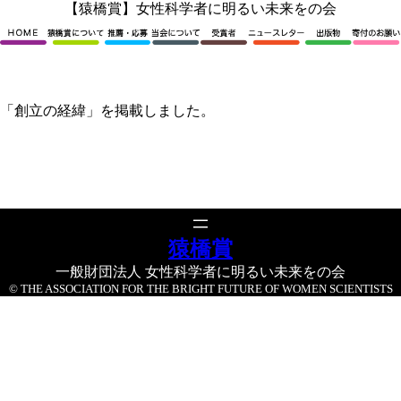
内
【猿橋賞】女性科学者に明るい未来をの会
容
を
ス
キ
ッ
「創立の経緯」を掲載しました。
プ
猿橋賞
一般財団法人 女性科学者に明るい未来をの会
© THE ASSOCIATION FOR THE BRIGHT FUTURE OF WOMEN SCIENTISTS