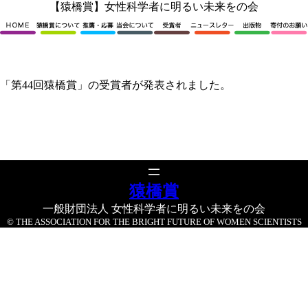
内
【猿橋賞】女性科学者に明るい未来をの会
容
を
ス
キ
ッ
「第44回猿橋賞」の受賞者が発表されました。
プ
猿橋賞
一般財団法人 女性科学者に明るい未来をの会
© THE ASSOCIATION FOR THE BRIGHT FUTURE OF WOMEN SCIENTISTS