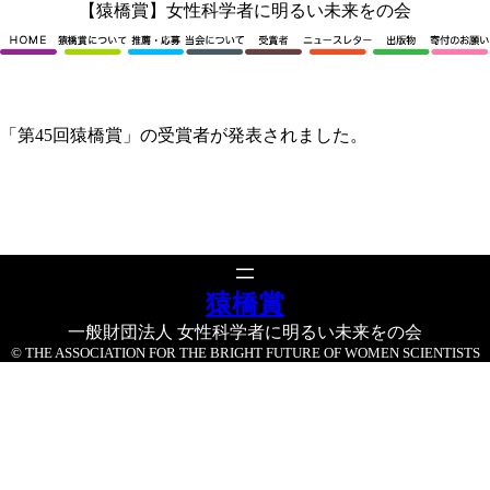
内
【猿橋賞】女性科学者に明るい未来をの会
容
を
ス
キ
ッ
「第45回猿橋賞」の受賞者が発表されました。
プ
猿橋賞
一般財団法人 女性科学者に明るい未来をの会
© THE ASSOCIATION FOR THE BRIGHT FUTURE OF WOMEN SCIENTISTS