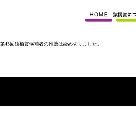
内
容
を
ス
キ
ッ
プ
第45回猿橋賞候補者の推薦は締め切りました。