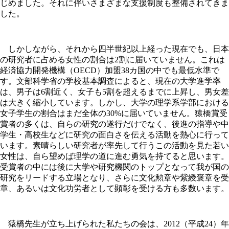
じめました。それに伴いさまざまな支援制度も整備されてきま
した。
しかしながら、それから四半世紀以上経った現在でも、日本
の研究者に占める女性の割合は2割に届いていません。これは
経済協力開発機構（OECD）加盟38カ国の中でも最低水準で
す。文部科学省の学校基本調査によると、現在の大学進学率
は、男子は6割近く、女子も5割を超えるまでに上昇し、男女差
は大きく縮小しています。しかし、大学の理学系学部における
女子学生の割合はまだ全体の30%に届いていません。猿橋賞受
賞者の多くは、自らの研究の遂行だけでなく、後進の指導や中
学生・高校生などに研究の面白さを伝える活動を熱心に行って
います。素晴らしい研究者が率先して行うこの活動を見た若い
女性は、自ら望めば理学の道に進む勇気を持てると思います。
受賞者の中には後に大学や研究機関のトップとなって我が国の
研究をリードする立場となり、さらに文化勲章や紫綬褒章を受
章、あるいは文化功労者として顕彰を受ける方も多数います。
猿橋先生が立ち上げられた私たちの会は、2012（平成24）年