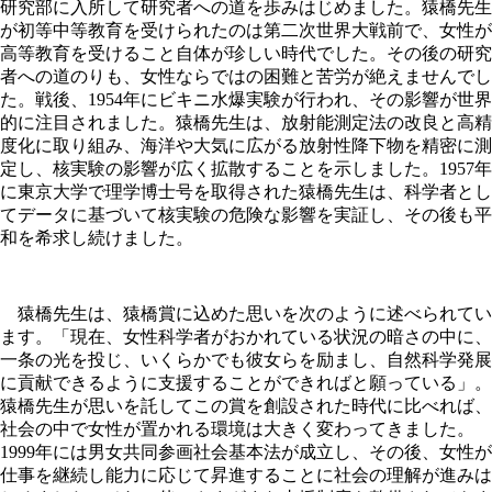
研究部に入所して研究者への道を歩みはじめました。猿橋先生
が初等中等教育を受けられたのは第二次世界大戦前で、女性が
高等教育を受けること自体が珍しい時代でした。その後の研究
者への道のりも、女性ならではの困難と苦労が絶えませんでし
た。戦後、1954年にビキニ水爆実験が行われ、その影響が世界
的に注目されました。猿橋先生は、放射能測定法の改良と高精
度化に取り組み、海洋や大気に広がる放射性降下物を精密に測
定し、核実験の影響が広く拡散することを示しました。1957年
に東京大学で理学博士号を取得された猿橋先生は、科学者とし
てデータに基づいて核実験の危険な影響を実証し、その後も平
和を希求し続けました。
猿橋先生は、猿橋賞に込めた思いを次のように述べられてい
ます。「現在、女性科学者がおかれている状況の暗さの中に、
一条の光を投じ、いくらかでも彼女らを励まし、自然科学発展
に貢献できるように支援することができればと願っている」。
猿橋先生が思いを託してこの賞を創設された時代に比べれば、
社会の中で女性が置かれる環境は大きく変わってきました。
1999年には男女共同参画社会基本法が成立し、その後、女性が
仕事を継続し能力に応じて昇進することに社会の理解が進みは