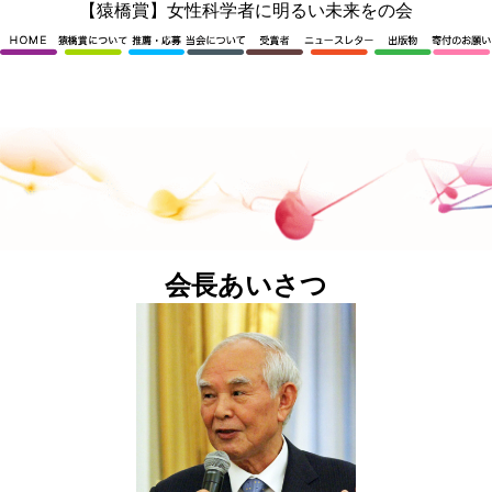
内
【猿橋賞】女性科学者に明るい未来をの会
容
を
ス
キ
ッ
プ
会長あいさつ