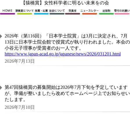
内
【猿橋賞】女性科学者に明るい未来をの会
容
を
ス
キ
ッ
2026年（第116回）「日本学士院賞」は3月に決定され、7月
プ
13日に日本学士院会館で授賞式が執り行われました。本会の
小谷元子理事が受賞者のお一人です。
https://www.japan-acad.go.jp/japanese/news/2026/031201.html
2026年7月13日
第47回猿橋賞の募集開始は2026年7月下旬を予定しています
が、準備が整いましたら改めてホームページ上でお知らせい
たします。
2026年7月10日